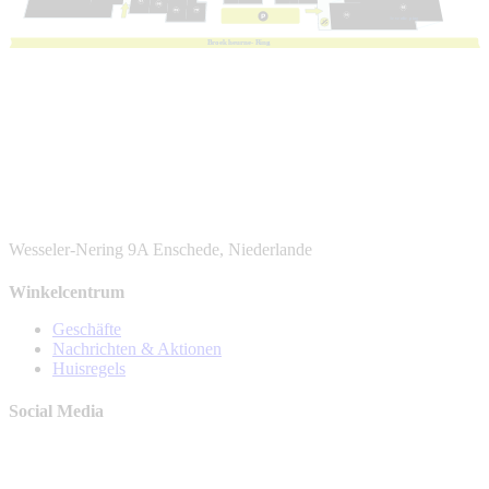
1e
v
e
r
die
p
ing
B
r
oek
h
eur
n
e-
R
ing
Wesseler-Nering 9A
Enschede, Niederlande
Winkelcentrum
Geschäfte
Nachrichten & Aktionen
Huisregels
Social Media