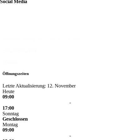
Social Media
HEMA
Wesseler-Nering 40a
7544 JC Enschede
+31 53 478 1208
Website
Öffnungszeiten
Letzte Aktualisierung: 12. November
Heute
09:00
-
17:00
Sonntag
Geschlossen
Montag
09:00
-