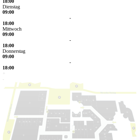
18:00
Dienstag
09:00
-
18:00
Mittwoch
09:00
-
18:00
Donnerstag
09:00
-
18:00
+
-
W
e
s
s
eler-Nering
laan
k
elerbrin
s
s
e
W