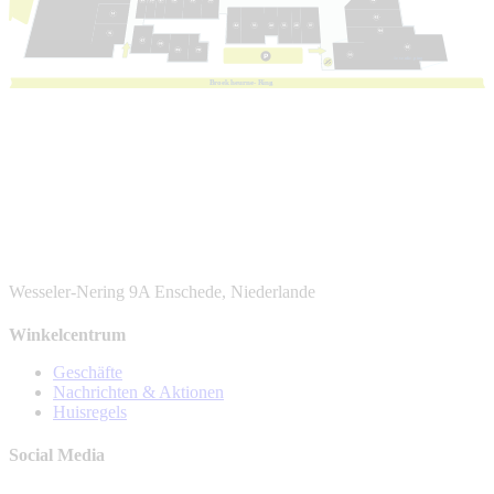
1e
v
e
r
die
p
ing
B
r
oek
h
eur
n
e-
R
ing
Wesseler-Nering 9A
Enschede, Niederlande
Winkelcentrum
Geschäfte
Nachrichten & Aktionen
Huisregels
Social Media