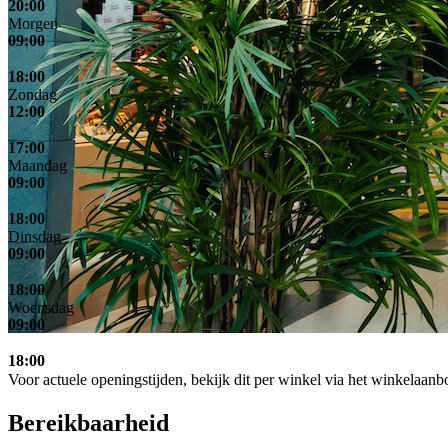
20:00
Morgen
09:00
18:00
Zondag
12:00
17:00
Maandag
09:00
18:00
Dinsdag
09:00
18:00
Woensdag
09:00
18:00
Voor actuele openingstijden, bekijk dit per winkel via het winkelaanb
Bereikbaarheid