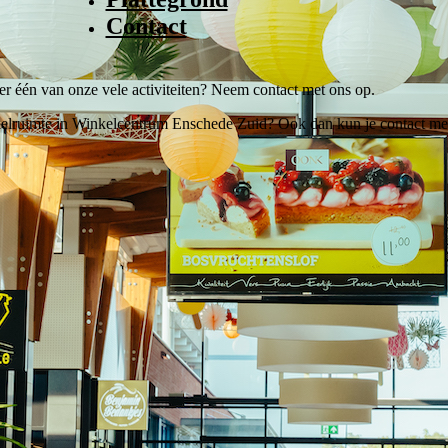
Contact
 één van onze vele activiteiten? Neem contact met ons op.
kelruimte in Winkelcentrum Enschede Zuid? Ook dan kun je contact m
-