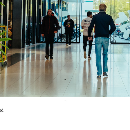
-
-
-
-
-
od.