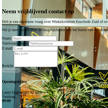
Neem vrijblijvend contact op
Heb je een algemene vraag over Winkelcentrum Enschede Zuid of over
Wil je meer weten over de mogelijkheden van het huren van een win
Naam
Telefoonnummer
E-mail
Bericht
Openingstijden
Laatst bijgewerkt: 02 april
Vandaag
09:00