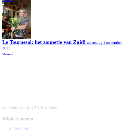
Nieuws
Le Tournesol: het zonnetje van Zuid!
woensdag 1 november
2023
Nieuws
Wesseler-Nering 9A
Enschede
Winkelcentrum
Winkels