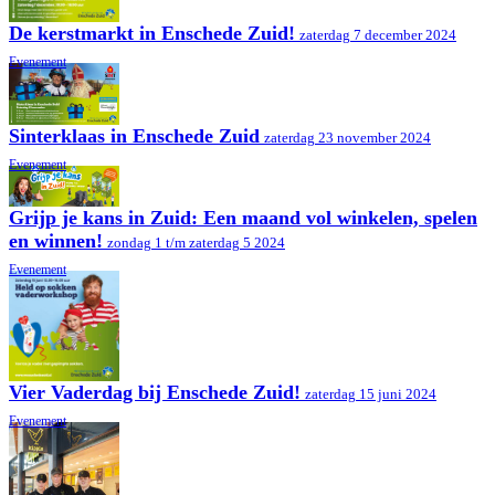
De kerstmarkt in Enschede Zuid!
zaterdag 7 december 2024
Evenement
Sinterklaas in Enschede Zuid
zaterdag 23 november 2024
Evenement
Grijp je kans in Zuid: Een maand vol winkelen, spelen
en winnen!
zondag 1 t/m zaterdag 5 2024
Evenement
Vier Vaderdag bij Enschede Zuid!
zaterdag 15 juni 2024
Evenement