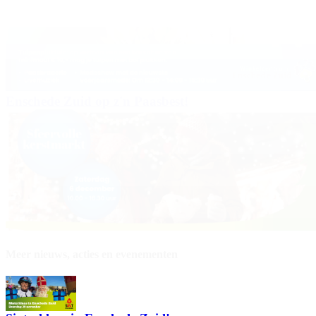
Enschede Zuid op z'n Paasbest!
Meer nieuws, acties en evenementen