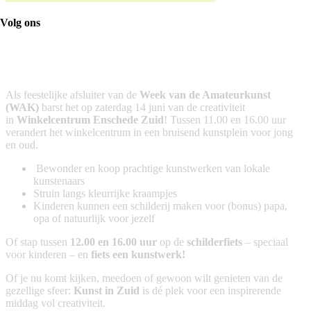
Volg ons
Vaderdag in Enschede Zuid
Evenement
zaterdag 14 juni 2025
Als feestelijke afsluiter van de
Week van de Amateurkunst
(WAK)
barst het op zaterdag 14 juni van de creativiteit
in
Winkelcentrum Enschede Zuid
! Tussen 11.00 en 16.00 uur
verandert het winkelcentrum in een bruisend kunstplein voor jong
en oud.
Bewonder en koop prachtige kunstwerken van lokale
kunstenaars
Struin langs kleurrijke kraampjes
Kinderen kunnen een schilderij maken voor (bonus) papa,
opa of natuurlijk voor jezelf
Of stap tussen
12.00 en 16.00 uur
op de
schilderfiets
– speciaal
voor kinderen – en
fiets een kunstwerk!
Of je nu komt kijken, meedoen of gewoon wilt genieten van de
gezellige sfeer:
Kunst in Zuid
is dé plek voor een inspirerende
middag vol creativiteit.