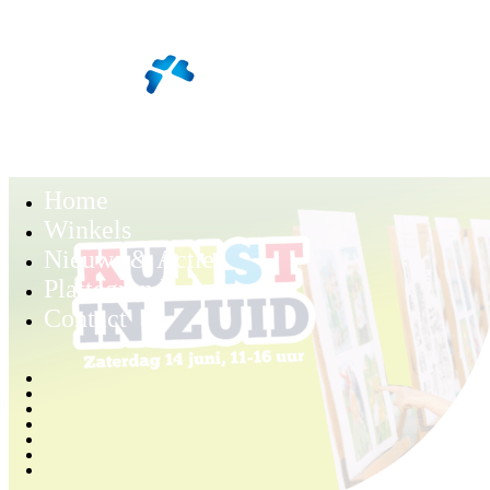
Home
Winkels
Nieuws & Acties
Plattegrond
Contact