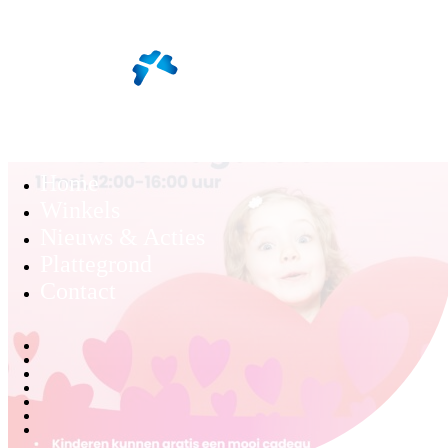
Home
Winkels
Nieuws & Acties
Plattegrond
Contact