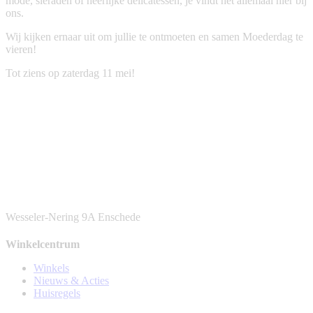
mode, sieraden of heerlijke delicatessen, je vindt het allemaal hier bij
ons.
Wij kijken ernaar uit om jullie te ontmoeten en samen Moederdag te
vieren!
Tot ziens op zaterdag 11 mei!
Wesseler-Nering 9A
Enschede
Winkelcentrum
Winkels
Nieuws & Acties
Huisregels