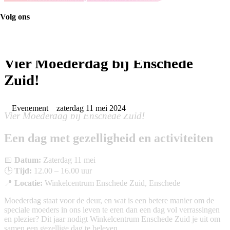
Volg ons
Vier Moederdag bij Enschede
Zuid!
Evenement
zaterdag 11 mei 2024
Vier Moederdag bij Enschede Zuid!
Een dag met gezelligheid en activiteiten
📅
Datum:
Zaterdag 11 mei
🕒
Tijd:
12.00 – 16.00 uur
📍
Locatie:
Winkelcentrum Enschede Zuid, Enschede
Moederdag staat voor de deur, en wat is een betere manier om de
speciale moeders in ons leven te eren dan een dag vol verrassingen
en plezier? Dit jaar nodigt Winkelcentrum Enschede Zuid je uit om
samen een gezellige dag te beleven.