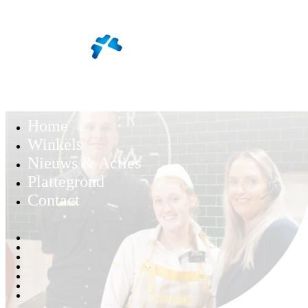
Home
Winkels
Nieuws & Acties
Plattegrond
Contact