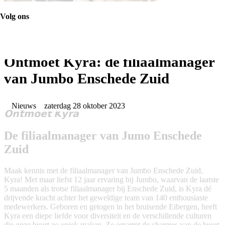
Volg ons
Ontmoet Kyra: de filiaalmanager
van Jumbo Enschede Zuid
Nieuws
zaterdag 28 oktober 2023
𝗢𝗻𝘁𝗺𝗼𝗲𝘁 𝗞𝘆𝗿𝗮
De filiaalmanager van Jumo Enschede
Zuid
Maak kennis met de filiaalmanager van Jumbo Enschede Zuid,
Kyra! Met maar liefst 12 jaar ervaring bij Jumbo, waarvan de laatste
5 maanden als trotse filiaalmanager bij Enschede Zuid, is Kyra dé
drijvende kracht achter het geweldige team van 140 enthousiaste
medewerkers. Geboren en getogen in het bruisende Eibergen, heeft
Kyra een diepe liefde voor diversiteit en de verschillende culturen
die onze buurt zo uniek maken. Ze omarmt de charmes van de buurt