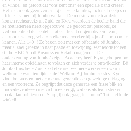
en winkel, en gelooft dat “ons kent ons” een speciale band creëert.
Het is dan ook geen verrassing dat vele families, inclusief neefjes en
nichtjes, samen bij Jumbo werken. De meeste van de teamleden
komen rechtstreeks uit Zuid, en Kyra waardeert de hechte band die
ze met iedereen heeft opgebouwd. Ze gelooft dat persoonlijke
verbondenheid de sleutel is tot een hecht en gemotiveerd team,
daarom is ze toegewijd om elke medewerker bij zijn of haar naam te
kennen. Alle 140+! Ze begon ooit met een bijbaantje bij Jumbo,
maar al snel groeide in haar passie en toewijding, wat leidde tot een
studie HBO Small Business en Retailmanagement. De
ondersteuning van Jumbo’s eigen Academy heeft Kyra geholpen om
haar interne opleidingen te volgen en zich verder te ontwikkelen. Bij
Jumbo Enschede Zuid staat elke nieuwe medewerker een warm
welkom te wachten tijdens de ‘Welkom Bij Jumbo’ sessies. Kyra
vindt het werken met de nieuwe generatie een geweldige uitdaging
en een voorrecht. Ze begrijpt dat deze generatie een frisse blik en
innovatieve ideeën met zich meebrengt, wat ons als team sterker
maakt dan ooit tevoren. Shop jij ook graag bij Jumbo? Tot snel in de
winkel!