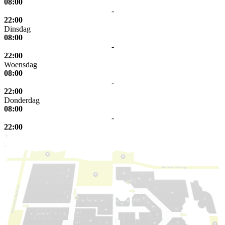
08:00
-
22:00
Dinsdag
08:00
-
22:00
Woensdag
08:00
-
22:00
Donderdag
08:00
-
22:00
+
-
W
e
s
s
eler-Nering
laan
k
elerbrin
s
s
e
W