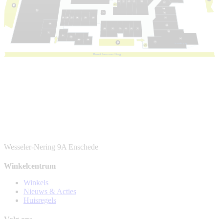
1e
v
e
r
die
p
ing
B
r
oek
h
eur
n
e-
R
ing
Wesseler-Nering 9A
Enschede
Winkelcentrum
Winkels
Nieuws & Acties
Huisregels