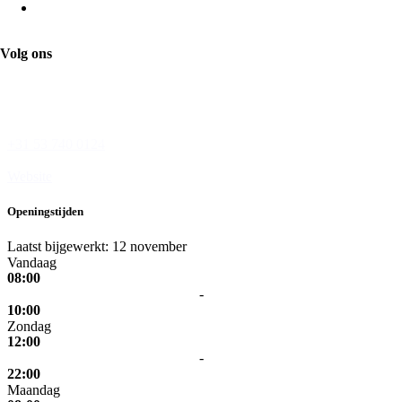
Albert Heijn
Volg ons
Wesseler-Nering 20B
7544 JB Enschede
+31 53 740 0124
Website
Openingstijden
Laatst bijgewerkt: 12 november
Vandaag
08:00
-
10:00
Zondag
12:00
-
22:00
Maandag