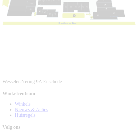
1e
v
e
r
die
p
ing
B
r
oek
h
eur
n
e-
R
ing
Wesseler-Nering 9A
Enschede
Winkelcentrum
Winkels
Nieuws & Acties
Huisregels
Volg ons