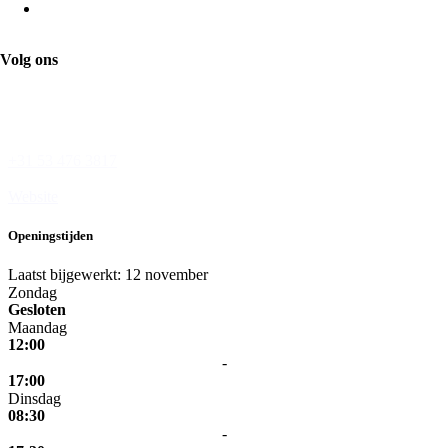
Bloembinderij Le Tournesol
Volg ons
Wesseler-Nering 29
7544 JC Enschede
+31 53 476 3817
Website
Openingstijden
Laatst bijgewerkt: 12 november
Zondag
Gesloten
Maandag
12:00
-
17:00
Dinsdag
08:30
-