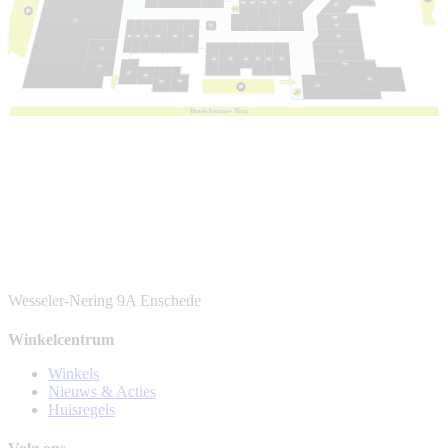
1e
v
e
r
die
p
ing
B
r
oek
h
eur
n
e-
R
ing
Wesseler-Nering 9A
Enschede
Winkelcentrum
Winkels
Nieuws & Acties
Huisregels