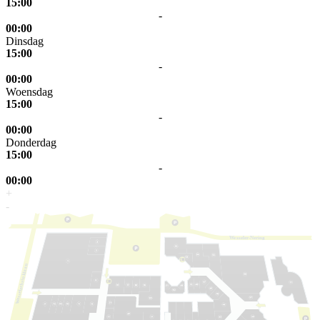
15:00
-
00:00
Dinsdag
15:00
-
00:00
Woensdag
15:00
-
00:00
Donderdag
15:00
-
00:00
+
-
W
e
s
s
eler-Nering
laan
k
elerbrin
s
s
e
W