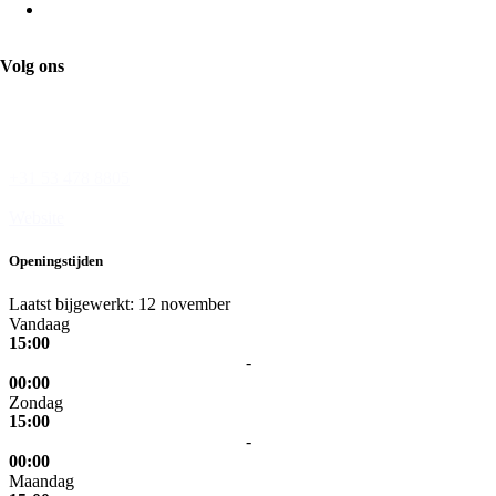
Chitir Chicken
Volg ons
Wesseler-Nering
7544 JC Enschede
+31 53 478 8805
Website
Openingstijden
Laatst bijgewerkt: 12 november
Vandaag
15:00
-
00:00
Zondag
15:00
-
00:00
Maandag