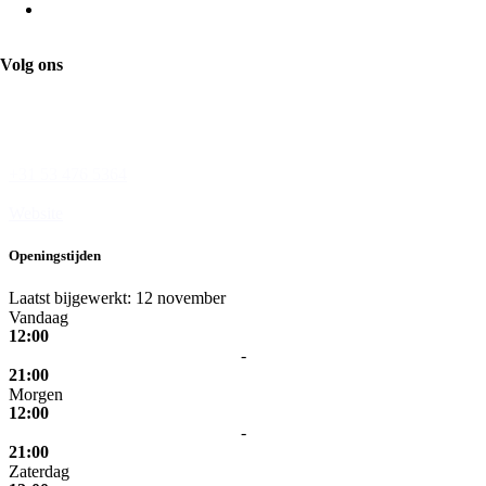
De Geveltoerist
Volg ons
Wesseler-Nering 42
7544 JC Enschede
+31 53 476 5364
Website
Openingstijden
Laatst bijgewerkt: 12 november
Vandaag
12:00
-
21:00
Morgen
12:00
-
21:00
Zaterdag