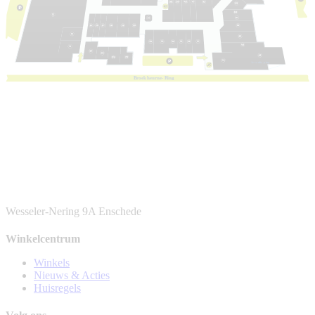
1e
v
e
r
die
p
ing
B
r
oek
h
eur
n
e-
R
ing
Wesseler-Nering 9A
Enschede
Winkelcentrum
Winkels
Nieuws & Acties
Huisregels