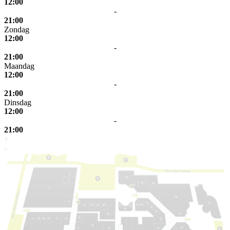
12:00
-
21:00
Zondag
12:00
-
21:00
Maandag
12:00
-
21:00
Dinsdag
12:00
-
21:00
+
-
W
e
s
s
eler-Nering
laan
k
elerbrin
s
s
e
W