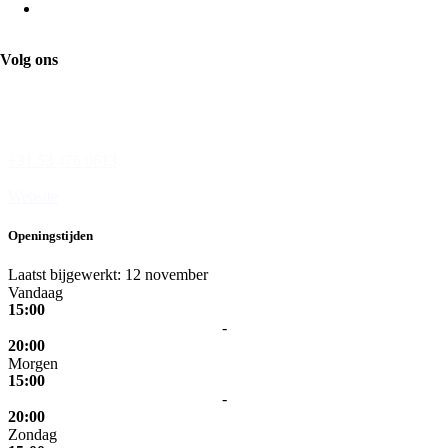
De Mandarijn
Volg ons
Wesseler-Nering 40
7544 JC Enschede
+31 53 476 0613
Website
Openingstijden
Laatst bijgewerkt: 12 november
Vandaag
15:00
-
20:00
Morgen
15:00
-
20:00
Zondag