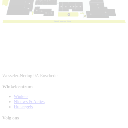
1e
v
e
r
die
p
ing
B
r
oek
h
eur
n
e-
R
ing
Wesseler-Nering 9A
Enschede
Winkelcentrum
Winkels
Nieuws & Acties
Huisregels
Volg ons