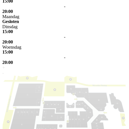
15:00
-
20:00
Maandag
Gesloten
Dinsdag
15:00
-
20:00
Woensdag
15:00
-
20:00
+
-
W
e
s
s
eler-Nering
laan
k
elerbrin
s
s
e
W