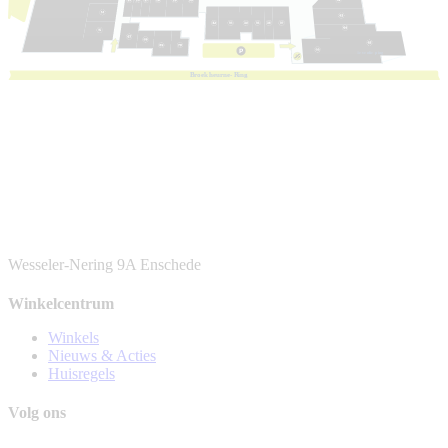
1e
v
e
r
die
p
ing
B
r
oek
h
eur
n
e-
R
ing
Wesseler-Nering 9A
Enschede
Winkelcentrum
Winkels
Nieuws & Acties
Huisregels
Volg ons