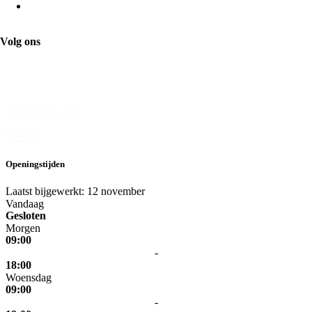
Pearle Opticiens
Volg ons
Wesseler-Nering 25
7544 JB Enschede
+31 53 477 4902
Website
Openingstijden
Laatst bijgewerkt: 12 november
Vandaag
Gesloten
Morgen
09:00
-
18:00
Woensdag
09:00
-