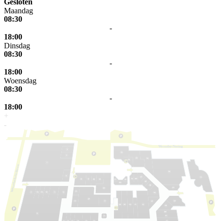
Gesloten
Maandag
08:30
-
18:00
Dinsdag
08:30
-
18:00
Woensdag
08:30
-
18:00
+
-
W
e
s
s
eler-Nering
laan
k
elerbrin
s
s
e
W