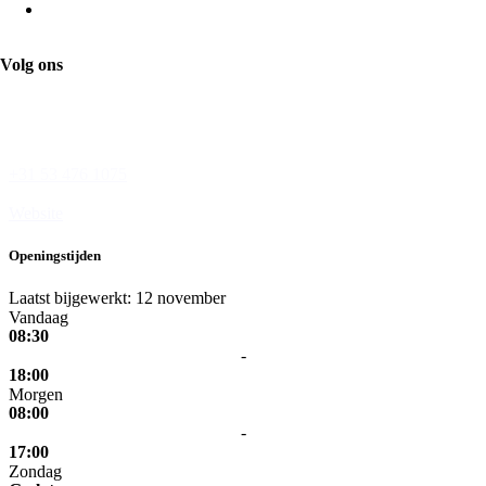
Banketbakkerij Oonk
Volg ons
Wesseler-Nering 9
7544 JC Enschede
+31 53 476 1075
Website
Openingstijden
Laatst bijgewerkt: 12 november
Vandaag
08:30
-
18:00
Morgen
08:00
-
17:00
Zondag