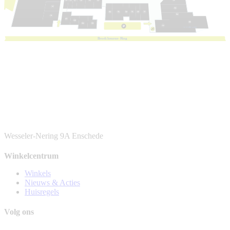
1e
v
e
r
die
p
ing
B
r
oek
h
eur
n
e-
R
ing
Wesseler-Nering 9A
Enschede
Winkelcentrum
Winkels
Nieuws & Acties
Huisregels
Volg ons